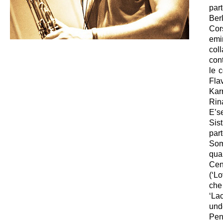
par
Ber
Cor
emi
col
cont
le 
Fla
Karr
Rin
E’s
Sist
part
Som
qua
Cen
(‘L
che
‘La
und
Pen