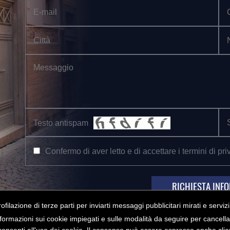
Testo antispam
Confermo di aver letto e di accettare i termini di pri
RICHIESTA INF
rofilazione di terze parti per inviarti messaggi pubblicitari mirati e serviz
formazioni sui cookie impiegati e sulle modalità da seguire per cancella