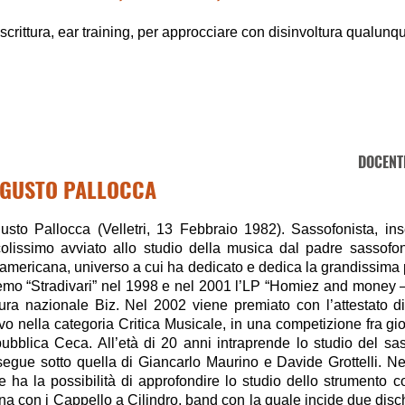
 scrittura, ear training, per approcciare con disinvoltura qualunq
DOCENT
GUSTO PALLOCCA
usto Pallocca (Velletri, 13 Febbraio 1982). Sassofonista, ins
colissimo avviato allo studio della musica dal padre sassofo
oamericana, universo a cui ha dedicato e dedica la grandissima p
demo “Stradivari” nel 1998 e nel 2001 l’LP “Homiez and money – t
atura nazionale Biz. Nel 2002 viene premiato con l’attestato d
avo nella categoria Critica Musicale, in una competizione fra gi
ubblica Ceca. All’età di 20 anni intraprende lo studio del sa
segue sotto quella di Giancarlo Maurino e Davide Grottelli. Ne
e ha la possibilità di approfondire lo studio dello strumento 
a con i Cappello a Cilindro, band con la quale incide due dischi