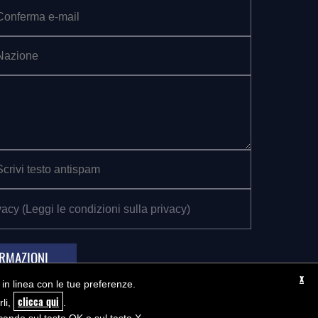
vacy (
Leggi le condizioni sulla privacy
)
ORMAZIONI
x
i in linea con le tue preferenze.
clicca qui
rli,
.