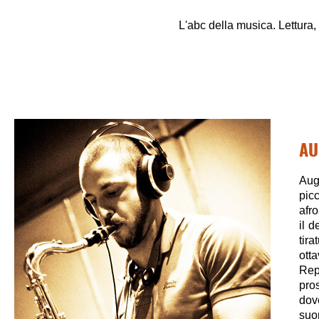
L'abc della musica. Lettura,
AU
Aug
pic
afr
il 
tir
ott
Rep
pro
dov
suon