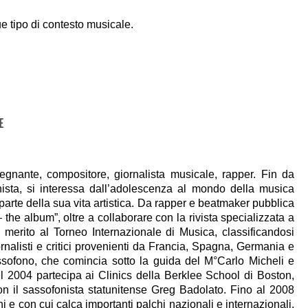
ue tipo di contesto musicale.
E
egnante, compositore, giornalista musicale, rapper. Fin da
nista, si interessa dall’adolescenza al mondo della musica
arte della sua vita artistica. Da rapper e beatmaker pubblica
he album”, oltre a collaborare con la rivista specializzata a
i merito al Torneo Internazionale di Musica, classificandosi
ornalisti e critici provenienti da Francia, Spagna, Germania e
ssofono, che comincia sotto la guida del M°Carlo Micheli e
l 2004 partecipa ai Clinics della Berklee School di Boston,
con il sassofonista statunitense Greg Badolato. Fino al 2008
 e con cui calca importanti palchi nazionali e internazionali,