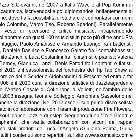
.zza S.Giovanni, nel 2007 a Italia Wave e al Pop Komm di
ccademica, iscrivendosi e poi diplomandosi brillantemente al
e, dove ha la possibilità di studiare e confrontarsi con nomi
genio Colombo, Marco Tiso, Roberto Spadoni). Parallelamente
 in veste di recensore e critico musicale, intraprendendo
ollaborare con quasi 100 musicisti in poco più di tre anni. Fra
antaggio, Paolo Amarisse e Armando Luongo fra i batteristi;
 Daniele Basirico e Francesco Galatro fra i contrabbassisti;
 Zanchi e Luca Costantini fra i chitarristi e pianisti; Valeria
rney, Gianluca Lanzi, Denis Fattori fra i cantanti e fiatisti.
l 2010 è il sassofonista dell’orchestra del Tip Tap Show al
 cornice delle Scuderie Aldobrandini di Frascati ed entra a far
 2008 e il 2010 cura la direzione artistica di Jazzteagarden e
l’Antico Casale di Colle Ionci a Velletri, nell’ambito delle
Dal 2003 insegna Teoria e Solfeggio, Armonia e Sassofono nel
 anche la direzione. Nel 2012 esce il suo primo disco solista
ato in collaborazione con il team di produzione Fire Flowerz,
 soul, dance, jazz e dubstep. Seguono gli ep ‘True Blood’ e
uphenia’, che vanta collaborazioni con alcuni dei rapper
sono stati prodotti da Luca D’Angelo (Giuliano Palma, Giulia
tutti i contenuti sono reperibili sul sito www.akumusic.com e