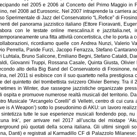
tecipando nel 2005 e 2006 al Concerto del Primo Maggio in P
lino, nel 2008 ad Eurosonic. Nel 2007 intraprende la carriera a
so Sperimentale di Jazz del Conservatorio “L.Refice” di Frosinon
nenti del panorama jazzistico italiano (Ettore Fioravanti, Eu
labora con le testate online mescalina.it e jazzitalia.net,
emporaneamente una fitta attività concertistica, che lo porta a c
collaborazioni, ricordiamo quelle con Andrea Nunzi, Valerio V
vio Perrella, Paride Furzi, Jacopo Ferrazza, Stefano Cantarano,
i Luhtala, Bruno Salicone, Emiliano Begni, Stefano Cataldi, Danilo
aldi, Giovanni Truppi, Rossana Casale, Quinta Giusta, Olivier Be
econdo alto della Big Band del Conservatorio di Frosinone, ne
ina, nel 2011 si esibisce con il suo quartetto nella prestigiosa
e del quintetto del trombettista svizzero Olivier Berney. Tra il
etimes in Winter, due rassegne jazzistiche organizzate presso 
li ospita e promuove numerose realtà musicali del territorio. 
tro Musicale “Arcangelo Corelli” di Velletri, centro di cui cura
ove is A Weapon’) sotto lo pseudonimo di AKU: un lavoro realizz
 sintetizza tutte le sue esperienze musicali fondendo pop, nu
cuna Ink’, per arrivare nel 2017 all’uscita del mixtape ‘Ak
erground più quotati della scena italiana. Gli ultimi singoli 
na, Danti) e registrati al Karmadillo CF di Palazzolo Milanese: 