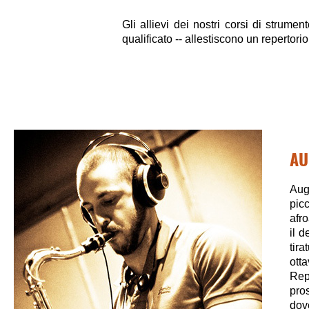
Gli allievi dei nostri corsi di strume
qualificato -- allestiscono un reperto
AU
Aug
pic
afr
il 
tir
ott
Rep
pro
dov