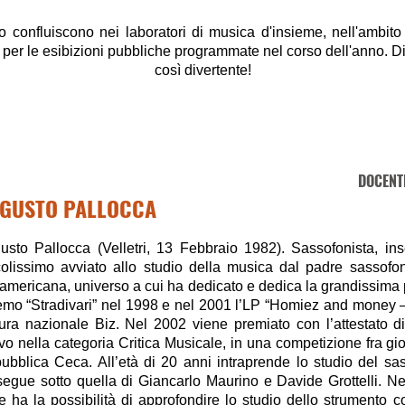
nto confluiscono nei laboratori di musica d'insieme, nell'ambit
rio per le esibizioni pubbliche programmate nel corso dell'anno. 
così divertente!
DOCENT
GUSTO PALLOCCA
usto Pallocca (Velletri, 13 Febbraio 1982). Sassofonista, ins
colissimo avviato allo studio della musica dal padre sassofo
oamericana, universo a cui ha dedicato e dedica la grandissima p
demo “Stradivari” nel 1998 e nel 2001 l’LP “Homiez and money – t
atura nazionale Biz. Nel 2002 viene premiato con l’attestato d
avo nella categoria Critica Musicale, in una competizione fra gi
ubblica Ceca. All’età di 20 anni intraprende lo studio del sa
segue sotto quella di Giancarlo Maurino e Davide Grottelli. Ne
e ha la possibilità di approfondire lo studio dello strumento 