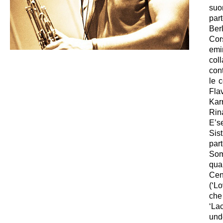
suon
par
Ber
Cor
emi
col
cont
le 
Fla
Karr
Rin
E’s
Sist
part
Som
qua
Cen
(‘L
che
‘La
und