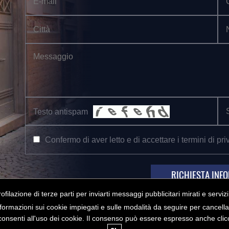
Testo antispam
Confermo di aver letto e di accettare i termini di pri
RICHIESTA INF
rofilazione di terze parti per inviarti messaggi pubblicitari mirati e serviz
formazioni sui cookie impiegati e sulle modalità da seguire per cancella
nsenti all'uso dei cookie. Il consenso può essere espresso anche clicc
USICALE "A.CORELLI"
C.F. 95027210582
PRIVACY
COOKIES
A