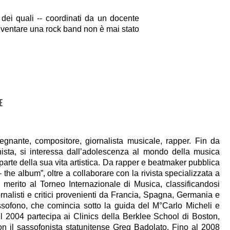
o dei quali -- coordinati da un docente
Diventare una rock band non è mai stato
E
egnante, compositore, giornalista musicale, rapper. Fin da
nista, si interessa dall’adolescenza al mondo della musica
arte della sua vita artistica. Da rapper e beatmaker pubblica
he album”, oltre a collaborare con la rivista specializzata a
i merito al Torneo Internazionale di Musica, classificandosi
ornalisti e critici provenienti da Francia, Spagna, Germania e
ssofono, che comincia sotto la guida del M°Carlo Micheli e
l 2004 partecipa ai Clinics della Berklee School di Boston,
con il sassofonista statunitense Greg Badolato. Fino al 2008