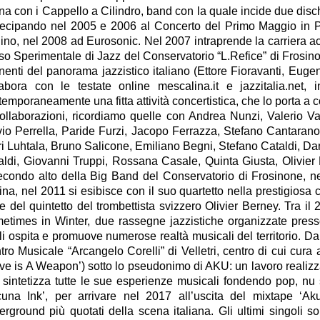
a con i Cappello a Cilindro, band con la quale incide due dischi
tecipando nel 2005 e 2006 al Concerto del Primo Maggio in P
lino, nel 2008 ad Eurosonic. Nel 2007 intraprende la carriera a
so Sperimentale di Jazz del Conservatorio “L.Refice” di Frosinon
nenti del panorama jazzistico italiano (Ettore Fioravanti, Eu
labora con le testate online mescalina.it e jazzitalia.net,
emporaneamente una fitta attività concertistica, che lo porta a c
collaborazioni, ricordiamo quelle con Andrea Nunzi, Valerio V
vio Perrella, Paride Furzi, Jacopo Ferrazza, Stefano Cantarano,
i Luhtala, Bruno Salicone, Emiliano Begni, Stefano Cataldi, Danilo
aldi, Giovanni Truppi, Rossana Casale, Quinta Giusta, Olivier Be
econdo alto della Big Band del Conservatorio di Frosinone, ne
ina, nel 2011 si esibisce con il suo quartetto nella prestigiosa
e del quintetto del trombettista svizzero Olivier Berney. Tra il
etimes in Winter, due rassegne jazzistiche organizzate presso 
li ospita e promuove numerose realtà musicali del territorio. 
tro Musicale “Arcangelo Corelli” di Velletri, centro di cui cura
ove is A Weapon’) sotto lo pseudonimo di AKU: un lavoro realizz
 sintetizza tutte le sue esperienze musicali fondendo pop, nu
cuna Ink’, per arrivare nel 2017 all’uscita del mixtape ‘Ak
erground più quotati della scena italiana. Gli ultimi singoli 