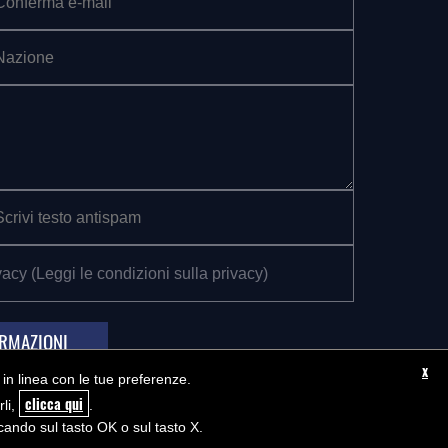
vacy (
Leggi le condizioni sulla privacy
)
ORMAZIONI
x
i in linea con le tue preferenze.
clicca qui
rli,
.
ando sul tasto OK o sul tasto X.
 MEDULA WEB RELEASE
SEGUICI SU