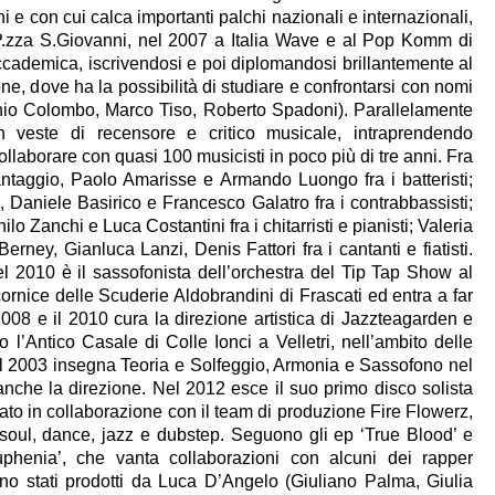
 e con cui calca importanti palchi nazionali e internazionali,
.zza S.Giovanni, nel 2007 a Italia Wave e al Pop Komm di
ccademica, iscrivendosi e poi diplomandosi brillantemente al
e, dove ha la possibilità di studiare e confrontarsi con nomi
genio Colombo, Marco Tiso, Roberto Spadoni). Parallelamente
 in veste di recensore e critico musicale, intraprendendo
ollaborare con quasi 100 musicisti in poco più di tre anni. Fra
antaggio, Paolo Amarisse e Armando Luongo fra i batteristi;
 Daniele Basirico e Francesco Galatro fra i contrabbassisti;
 Zanchi e Luca Costantini fra i chitarristi e pianisti; Valeria
rney, Gianluca Lanzi, Denis Fattori fra i cantanti e fiatisti.
l 2010 è il sassofonista dell’orchestra del Tip Tap Show al
 cornice delle Scuderie Aldobrandini di Frascati ed entra a far
 2008 e il 2010 cura la direzione artistica di Jazzteagarden e
l’Antico Casale di Colle Ionci a Velletri, nell’ambito delle
Dal 2003 insegna Teoria e Solfeggio, Armonia e Sassofono nel
 anche la direzione. Nel 2012 esce il suo primo disco solista
ato in collaborazione con il team di produzione Fire Flowerz,
 soul, dance, jazz e dubstep. Seguono gli ep ‘True Blood’ e
uphenia’, che vanta collaborazioni con alcuni dei rapper
sono stati prodotti da Luca D’Angelo (Giuliano Palma, Giulia